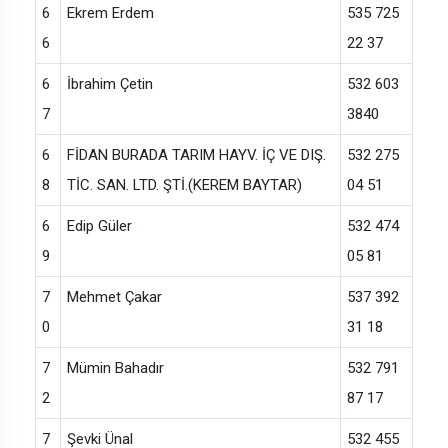
6
Ekrem Erdem
535 725
6
22 37
6
İbrahim Çetin
532 603
7
3840
6
FİDAN BURADA TARIM HAYV. İÇ VE DIŞ.
532 275
8
TİC. SAN. LTD. ŞTİ.(KEREM BAYTAR)
04 51
6
Edip Güler
532 474
9
05 81
7
Mehmet Çakar
537 392
0
31 18
7
Mümin Bahadır
532 791
2
87 17
7
Şevki Ünal
532 455