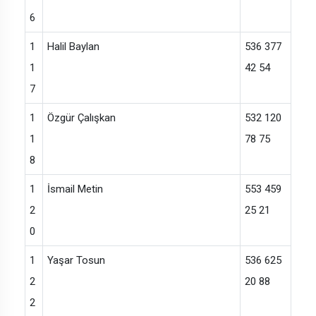
6
1
Halil Baylan
536 377
1
42 54
7
1
Özgür Çalışkan
532 120
1
78 75
8
1
İsmail Metin
553 459
2
25 21
0
1
Yaşar Tosun
536 625
2
20 88
2