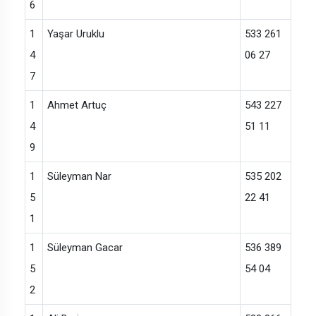
6
1
Yaşar Uruklu
533 261
4
06 27
7
1
Ahmet Artuç
543 227
4
51 11
9
1
Süleyman Nar
535 202
5
22 41
1
1
Süleyman Gacar
536 389
5
54 04
2