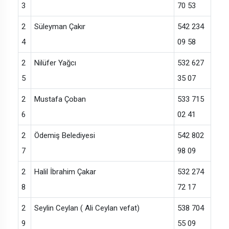
3
70 53
2
Süleyman Çakır
542 234
4
09 58
2
Nilüfer Yağcı
532 627
5
35 07
2
Mustafa Çoban
533 715
6
02 41
2
Ödemiş Belediyesi
542 802
7
98 09
2
Halil İbrahim Çakar
532 274
8
72 17
2
Seylin Ceylan ( Ali Ceylan vefat)
538 704
9
55 09