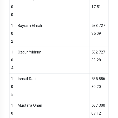
0
17 51
0
1
Bayram Elmalı
538 727
0
35 09
2
1
Özgür Yıldırım
532 727
0
39 28
4
1
İsmail Datlı
535 886
0
80 20
5
1
Mustafa Onan
537 300
0
07 12