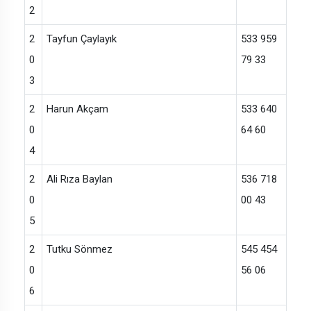
2
2
Tayfun Çaylayık
533 959
0
79 33
3
2
Harun Akçam
533 640
0
64 60
4
2
Ali Rıza Baylan
536 718
0
00 43
5
2
Tutku Sönmez
545 454
0
56 06
6