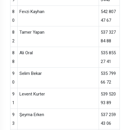
8
Fevzi Kayhan
542 807
0
47 67
8
Tamer Yapan
537 327
2
84 88
8
Ali Oral
535 855
8
27 41
9
Selim Bekar
535 799
0
66 72
9
Levent Kurter
539 520
1
93 89
9
Şeyma Erken
537 259
3
43 06