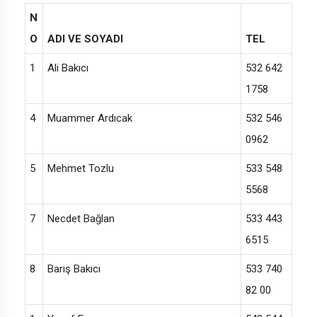
N
O
ADI VE SOYADI
TEL
1
Ali Bakıcı
532 642
1758
4
Muammer Ardıcak
532 546
0962
5
Mehmet Tozlu
533 548
5568
7
Necdet Bağlan
533 443
6515
8
Barış Bakıcı
533 740
82 00