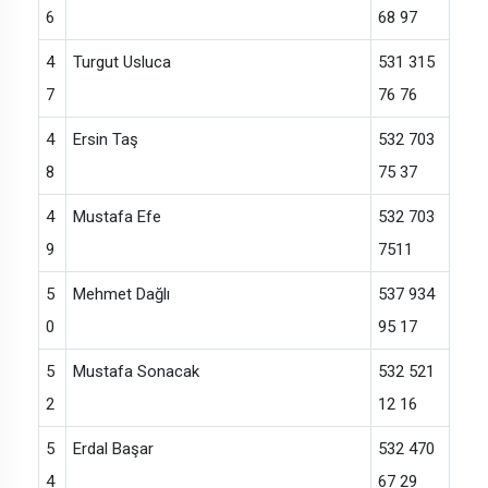
6
68 97
4
Turgut Usluca
531 315
7
76 76
4
Ersin Taş
532 703
8
75 37
4
Mustafa Efe
532 703
9
7511
5
Mehmet Dağlı
537 934
0
95 17
5
Mustafa Sonacak
532 521
2
12 16
5
Erdal Başar
532 470
4
67 29