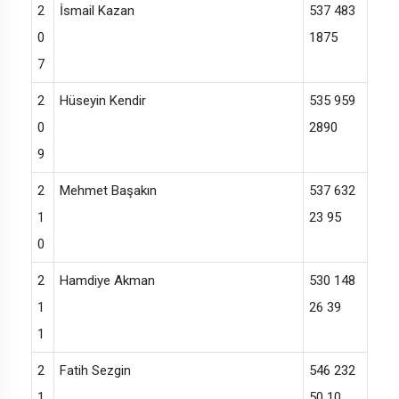
2
İsmail Kazan
537 483
0
1875
7
2
Hüseyin Kendir
535 959
0
2890
9
2
Mehmet Başakın
537 632
1
23 95
0
2
Hamdiye Akman
530 148
1
26 39
1
2
Fatih Sezgin
546 232
1
50 10