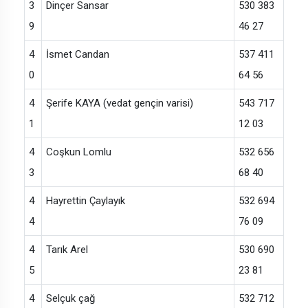
3
Dinçer Sansar
530 383
9
46 27
4
İsmet Candan
537 411
0
64 56
4
Şerife KAYA (vedat gençin varisi)
543 717
1
12 03
4
Coşkun Lomlu
532 656
3
68 40
4
Hayrettin Çaylayık
532 694
4
76 09
4
Tarık Arel
530 690
5
23 81
4
Selçuk çağ
532 712