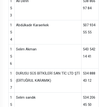
1
Ali Derin
538 866
5
97 84
3
1
Abdülkadir Karaerkek
507 934
5
55 55
4
1
Selim Akman
543 542
5
14 41
6
1
DURUSU SÜS BİTKİLERİ SAN TİC LTD ŞTİ
534 888
5
(ERTUĞRUL KARAMIK)
43 12
7
1
Selim sandık
534 206
5
45 50