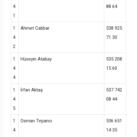
4
88 64
1
1
Ahmet Cabbar
538 925
4
71 30
2
1
Hüseyin Atabay
535 208
4
15 60
4
1
İrfan Aktaş
537 742
4
08 44
5
1
Osman Tırpancı
536 651
4
14 35