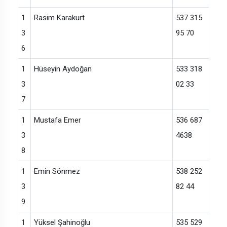
1
Rasim Karakurt
537 315
3
95 70
6
1
Hüseyin Aydoğan
533 318
3
02 33
7
1
Mustafa Emer
536 687
3
4638
8
1
Emin Sönmez
538 252
3
82 44
9
1
Yüksel Şahinoğlu
535 529