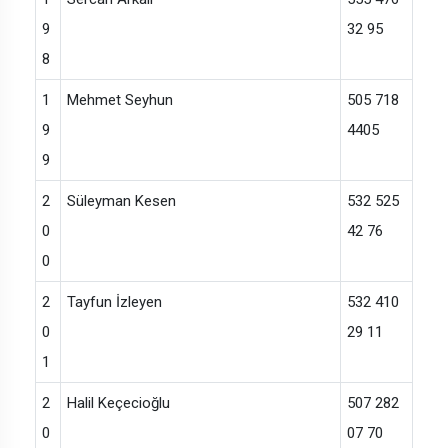
9
32 95
8
1
Mehmet Seyhun
505 718
9
4405
9
2
Süleyman Kesen
532 525
0
42 76
0
2
Tayfun İzleyen
532 410
0
29 11
1
2
Halil Keçecioğlu
507 282
0
07 70