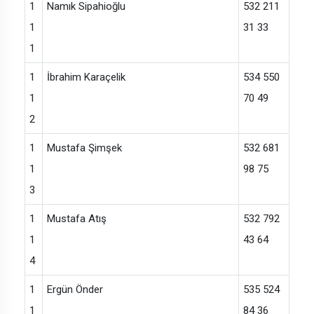
1
Namık Sipahioğlu
532 211
1
31 33
1
1
İbrahim Karaçelik
534 550
1
70 49
2
1
Mustafa Şimşek
532 681
1
98 75
3
1
Mustafa Atış
532 792
1
43 64
4
1
Ergün Önder
535 524
1
84 36