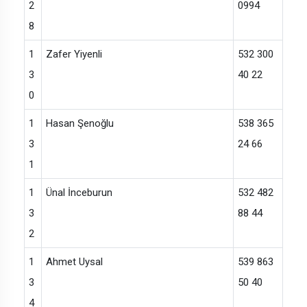
2
0994
8
1
Zafer Yiyenli
532 300
3
40 22
0
1
Hasan Şenoğlu
538 365
3
24 66
1
1
Ünal İnceburun
532 482
3
88 44
2
1
Ahmet Uysal
539 863
3
50 40
4