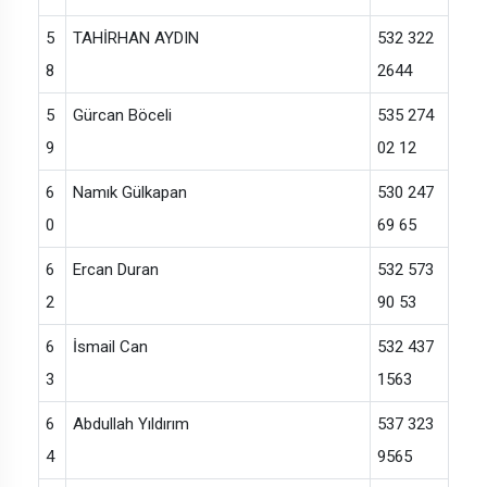
5
TAHİRHAN AYDIN
532 322
8
2644
5
Gürcan Böceli
535 274
9
02 12
6
Namık Gülkapan
530 247
0
69 65
6
Ercan Duran
532 573
2
90 53
6
İsmail Can
532 437
3
1563
6
Abdullah Yıldırım
537 323
4
9565