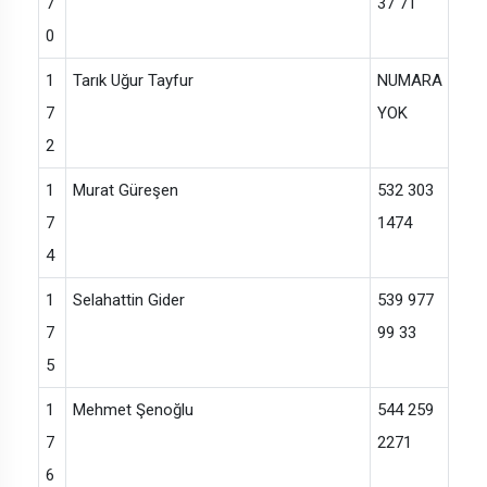
7
37 71
0
1
Tarık Uğur Tayfur
NUMARA
7
YOK
2
1
Murat Güreşen
532 303
7
1474
4
1
Selahattin Gider
539 977
7
99 33
5
1
Mehmet Şenoğlu
544 259
7
2271
6