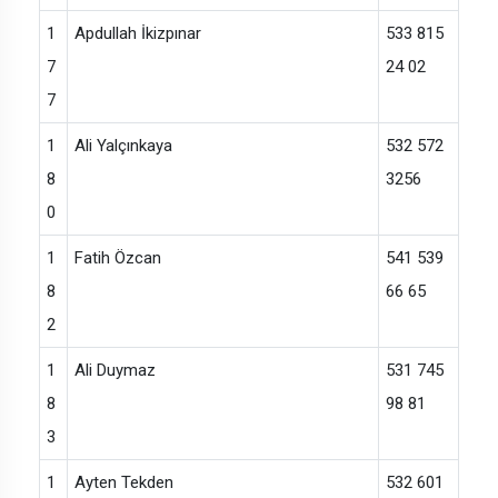
1
Apdullah İkizpınar
533 815
7
24 02
7
1
Ali Yalçınkaya
532 572
8
3256
0
1
Fatih Özcan
541 539
8
66 65
2
1
Ali Duymaz
531 745
8
98 81
3
1
Ayten Tekden
532 601