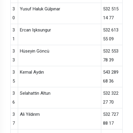
3
Yusuf Haluk Gülpınar
532 515
0
14 77
3
Ercan Işksungur
532 613
1
55 09
3
Hüseyin Göncü
532 553
3
78 39
3
Kemal Aydın
543 289
5
68 36
3
Selahattin Altun
532 322
6
27 70
3
Ali Yıldırım
532 727
7
88 17