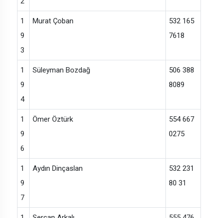
2
1
Murat Çoban
532 165
9
7618
3
1
Süleyman Bozdağ
506 388
9
8089
4
1
Ömer Öztürk
554 667
9
0275
6
1
Aydın Dinçaslan
532 231
9
80 31
7
1
Sercan Arkalı
555 476