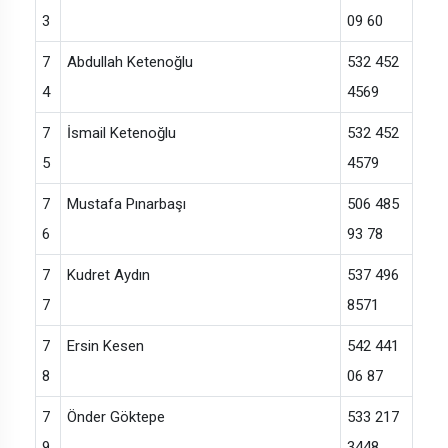
3
09 60
7
Abdullah Ketenoğlu
532 452
4
4569
7
İsmail Ketenoğlu
532 452
5
4579
7
Mustafa Pınarbaşı
506 485
6
93 78
7
Kudret Aydın
537 496
7
8571
7
Ersin Kesen
542 441
8
06 87
7
Önder Göktepe
533 217
9
3448