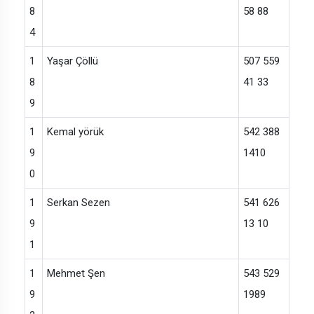
8
58 88
4
1
Yaşar Çöllü
507 559
8
41 33
9
1
Kemal yörük
542 388
9
1410
0
1
Serkan Sezen
541 626
9
13 10
1
1
Mehmet Şen
543 529
9
1989