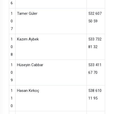
6
1
Tamer Güler
532 607
0
50 59
7
1
Kazım Aybek
533 732
0
81 32
8
1
Hüseyin Cabbar
533 411
0
67 70
9
1
Hasan Kırkoç
538 610
1
11 95
0