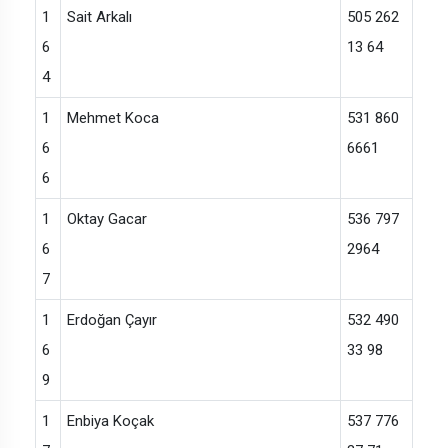
1
Sait Arkalı
505 262
6
13 64
4
1
Mehmet Koca
531 860
6
6661
6
1
Oktay Gacar
536 797
6
2964
7
1
Erdoğan Çayır
532 490
6
33 98
9
1
Enbiya Koçak
537 776