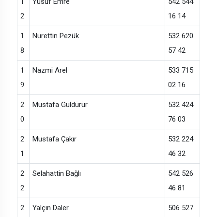
1
Yusuf Emre
542 544
2
16 14
1
Nurettin Pezük
532 620
8
57 42
1
Nazmi Arel
533 715
9
02 16
2
Mustafa Güldürür
532 424
0
76 03
2
Mustafa Çakır
532 224
1
46 32
2
Selahattin Bağlı
542 526
2
46 81
2
Yalçın Daler
506 527