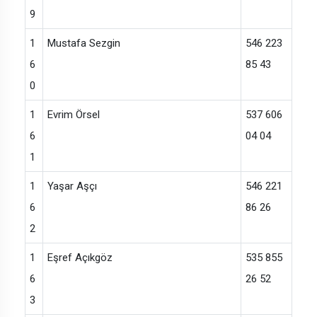
9
1
Mustafa Sezgin
546 223
6
85 43
0
1
Evrim Örsel
537 606
6
04 04
1
1
Yaşar Aşçı
546 221
6
86 26
2
1
Eşref Açıkgöz
535 855
6
26 52
3