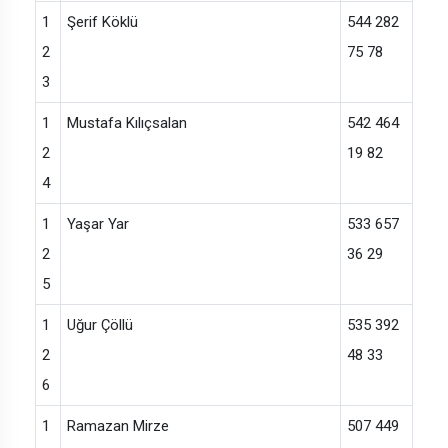
1
Şerif Köklü
544 282
2
75 78
3
1
Mustafa Kılıçsalan
542 464
2
19 82
4
1
Yaşar Yar
533 657
2
36 29
5
1
Uğur Çöllü
535 392
2
48 33
6
1
Ramazan Mirze
507 449