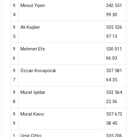
9
Mesut Yiyen
542 551
4
99 30
9
Ali Kaşlıer
535 526
5
97 13
9
Mehmet Efe
530 011
6
66 03
9
Özcan Kocayörük
537 581
7
64 35
9
Murat Işıldar
532 564
8
22 36
9
Murat Kavcı
537 673
9
58 45
1
Ümit Çiftçi
535 206