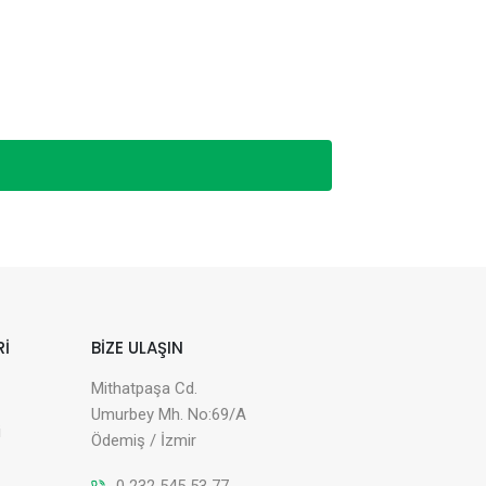
Rİ
BİZE ULAŞIN
Mithatpaşa Cd.
Umurbey Mh. No:69/A
i
Ödemiş / İzmir
0 232 545 53 77