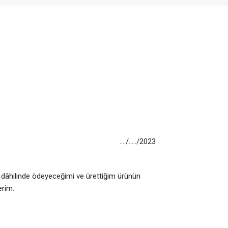
..../...../2023
eler dâhilinde ödeyeceğimi ve ürettiğim ürünün
erim.