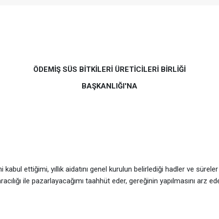
ÖDEMİŞ SÜS BİTKİLERİ ÜRETİCİLERİ BİRLİĞİ
BAŞKANLIĞI'NA
ni kabul ettiğimi, yıllık aidatını genel kurulun belirlediği hadler ve sür
 aracılığı ile pazarlayacağımı taahhüt eder, gereğinin yapılmasını arz ed