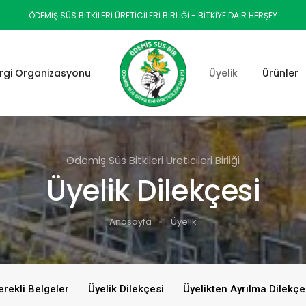
ÖDEMIŞ SÜS BITKILERI ÜRETICILERI BIRLIĞI - BİTKİYE DAİR HERŞEY
rgi Organizasyonu
Üyelik
Ürünler
Ödemiş Süs Bitkileri Üreticileri Birliği
Üyelik Dilekçesi
Anasayfa
Üyelik
erekli Belgeler
Üyelik Dilekçesi
Üyelikten Ayrılma Dilekçe