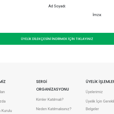
Ad Soyadı:
İmza:
ÜYELİK DİLEKÇESİNİ İNDİRMEK İÇİN TIKLAYINIZ
MİZ
SERGİ
ÜYELİK İŞLEMLE
ORGANİZASYONU
dan
Üyelerimiz
Kimler Katılmalı?
zda
Üyelik İçin Gerekl
Neden Katılmalısınız?
Belgeler
 Kurulu