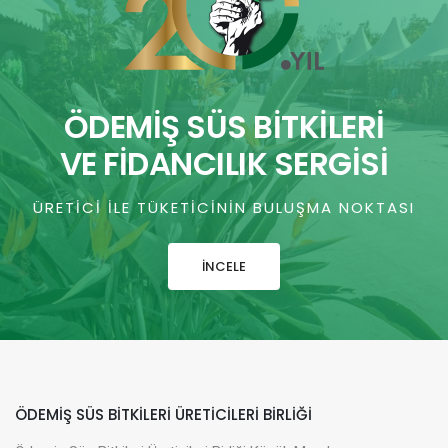
ÖDEMİŞ SÜS BİTKİLERİ
VE FİDANCILIK SERGİSİ
ÜRETICI ILE TÜKETICININ BULUŞMA NOKTASI
İNCELE
ÖDEMIŞ SÜS BITKILERI ÜRETICILERI BIRLIĞI