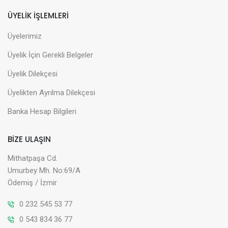
ÜYELİK İŞLEMLERİ
Üyelerimiz
Üyelik İçin Gerekli Belgeler
Üyelik Dilekçesi
Üyelikten Ayrılma Dilekçesi
Banka Hesap Bilgileri
BİZE ULAŞIN
Mithatpaşa Cd.
Umurbey Mh. No:69/A
Ödemiş / İzmir
0 232 545 53 77
0 543 834 36 77