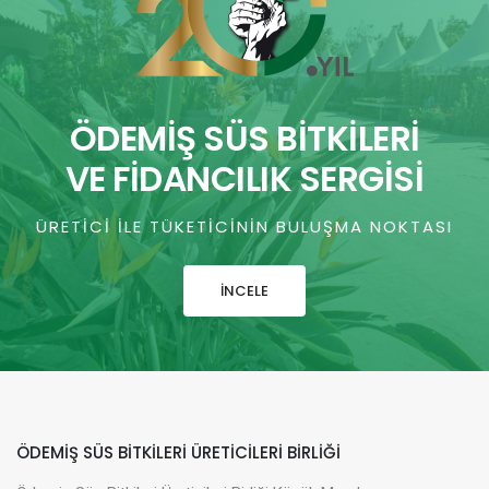
ÖDEMİŞ SÜS BİTKİLERİ
VE FİDANCILIK SERGİSİ
ÜRETICI ILE TÜKETICININ BULUŞMA NOKTASI
İNCELE
ÖDEMIŞ SÜS BITKILERI ÜRETICILERI BIRLIĞI